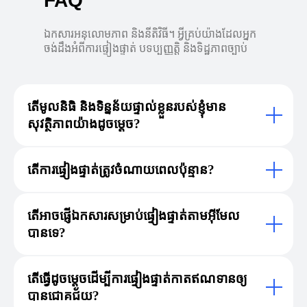
FAQ
ឯកសារអនុលោមភាព និងនីតិវិធី។ អ្វីគ្រប់យ៉ាងដែលអ្នក
ចង់ដឹងអំពីការផ្ទៀងផ្ទាត់ បទប្បញ្ញត្តិ និងទិដ្ឋភាពច្បាប់
តើមូលនិធិ និងទិន្នន័យផ្ទាល់ខ្លួនរបស់ខ្ញុំមាន
សុវត្ថិភាពយ៉ាងដូចម្តេច?
តើការផ្ទៀងផ្ទាត់ត្រូវចំណាយពេលប៉ុន្មាន?
តើអាចផ្ញើឯកសារសម្រាប់ផ្ទៀងផ្ទាត់តាមអ៊ីមែល
បានទេ?
តើធ្វើដូចម្តេចដើម្បីការផ្ទៀងផ្ទាត់កាតឥណទានឲ្យ
បានជោគជ័យ?