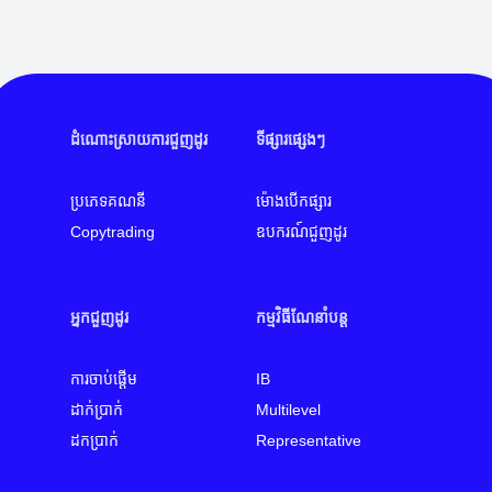
ដំណោះស្រាយការជួញដូរ
ទីផ្សារផ្សេងៗ
ប្រភេទគណនី
ម៉ោងបើកផ្សារ
Copytrading
ឧបករណ៍ជួញដូរ
អ្នកជួញដូរ
កម្មវិធីណែនាំបន្ត
ការចាប់ផ្តើម
IB
ដាក់ប្រាក់
Multilevel
ដកប្រាក់
Representative