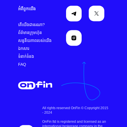
អំពី​ពួក​យើង
តើយើងជានរណា?
ព័ត៌មានក្រុមហ៊ុន
សន្ទនីយភាពរបស់យើង
ឯកសារ
ទំនាក់ទំនង
FAQ
All rights reserved OnFin © Copyright 2015
- 2024
OnFin ltd is registered and licensed as an
international brokerage company in the