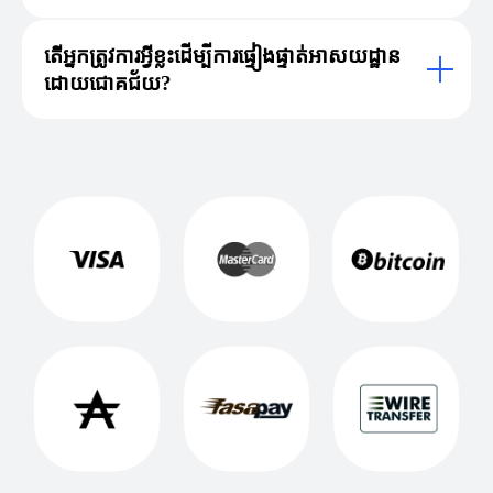
តើអ្នកត្រូវការអ្វីខ្លះដើម្បីការផ្ទៀងផ្ទាត់អាសយដ្ឋាន
ដោយជោគជ័យ?